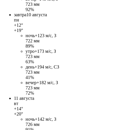
723 мм
92%
завтра
10 августа
пн
+12°
+19°
ночь
+12
3 м/c, З
722 мм
89%
утро
+17
3 м/c, З
723 мм
63%
день
+19
4 м/c, СЗ
723 мм
41%
вечер
+18
2 м/c, З
723 мм
72%
11 августа
вт
+14°
+20°
ночь
+14
2 м/c, З
726 мм
91%