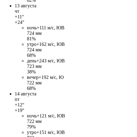
62%
13 августа
чт
+11°
+24°
ночь
+11
1 м/c, ЮВ
724 мм
81%
утро
+16
2 м/c, ЮВ
724 мм
68%
день
+24
3 м/c, ЮВ
723 мм
38%
вечер
+19
2 м/c, Ю
722 мм
68%
14 августа
пт
+12°
+19°
ночь
+12
1 м/c, ЮВ
722 мм
79%
утро
+15
1 м/c, ЮВ