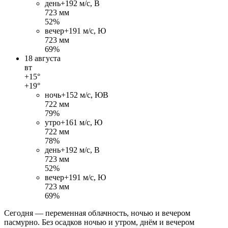
день
+19
2 м/c, В
723 мм
52%
вечер
+19
1 м/c, Ю
723 мм
69%
18 августа
вт
+15°
+19°
ночь
+15
2 м/c, ЮВ
722 мм
79%
утро
+16
1 м/c, Ю
722 мм
78%
день
+19
2 м/c, В
723 мм
52%
вечер
+19
1 м/c, Ю
723 мм
69%
Сегодня — переменная облачность, ночью и вечером
пасмурно. Без осадков ночью и утром, днём и вечером