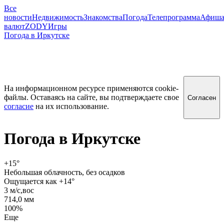
Все
новости
Недвижимость
Знакомства
Погода
Телепрограмма
Афиш
валют
ZODY
Игры
Погода в Иркутске
На информационном ресурсе применяются cookie-
файлы. Оставаясь на сайте, вы подтверждаете свое
Согласен
согласие
на их использование.
Погода в
Иркутске
+15
°
Небольшая облачность, без осадков
Ощущается как +14°
3 м/c,вос
714,0 мм
100%
Еще