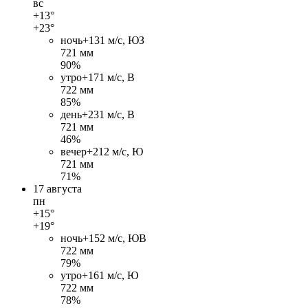
вс
+13°
+23°
ночь
+13
1 м/c, ЮЗ
721 мм
90%
утро
+17
1 м/c, В
722 мм
85%
день
+23
1 м/c, В
721 мм
46%
вечер
+21
2 м/c, Ю
721 мм
71%
17 августа
пн
+15°
+19°
ночь
+15
2 м/c, ЮВ
722 мм
79%
утро
+16
1 м/c, Ю
722 мм
78%