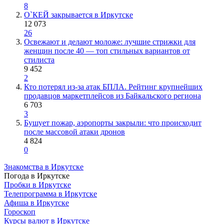
8
О`КЕЙ закрывается в Иркутске
12 073
26
Освежают и делают моложе: лучшие стрижки для
женщин после 40 — топ стильных вариантов от
стилиста
9 452
2
Кто потерял из-за атак БПЛА. Рейтинг крупнейших
продавцов маркетплейсов из Байкальского региона
6 703
3
Бушует пожар, аэропорты закрыли: что происходит
после массовой атаки дронов
4 824
0
Знакомства в Иркутске
Погода в Иркутске
Пробки в Иркутске
Телепрограмма в Иркутске
Афиша в Иркутске
Гороскоп
Курсы валют в Иркутске