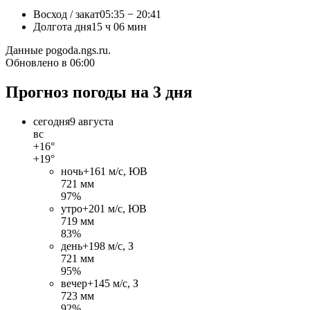
Восход / закат
05:35 − 20:41
Долгота дня
15 ч 06 мин
Данные pogoda.ngs.ru.
Обновлено в 06:00
Прогноз погоды на 3 дня
сегодня
9 августа
вс
+16°
+19°
ночь
+16
1 м/c, ЮВ
721 мм
97%
утро
+20
1 м/c, ЮВ
719 мм
83%
день
+19
8 м/c, З
721 мм
95%
вечер
+14
5 м/c, З
723 мм
92%