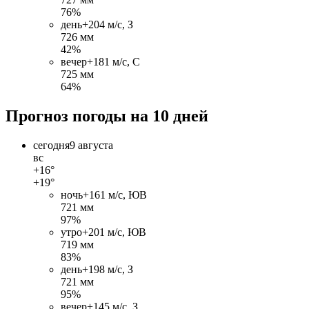
76%
день
+20
4 м/c, З
726 мм
42%
вечер
+18
1 м/c, С
725 мм
64%
Прогноз погоды на 10 дней
сегодня
9 августа
вс
+16°
+19°
ночь
+16
1 м/c, ЮВ
721 мм
97%
утро
+20
1 м/c, ЮВ
719 мм
83%
день
+19
8 м/c, З
721 мм
95%
вечер
+14
5 м/c, З