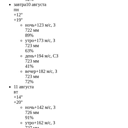
завтра
10 августа
пн
+12°
+19°
ночь
+12
3 м/c, З
722 мм
89%
утро
+17
3 м/c, З
723 мм
63%
день
+19
4 м/c, СЗ
723 мм
41%
вечер
+18
2 м/c, З
723 мм
72%
11 августа
вт
+14°
+20°
ночь
+14
2 м/c, З
726 мм
91%
утро
+16
2 м/c, З
727 мм