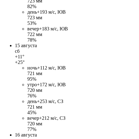
723 мм
82%
день
+19
3 м/c, ЮВ
723 мм
53%
вечер
+18
3 м/c, ЮВ
722 мм
78%
15 августа
сб
+11°
+25°
ночь
+11
2 м/c, ЮВ
721 мм
95%
утро
+17
2 м/c, ЮВ
720 мм
76%
день
+25
3 м/c, СЗ
721 мм
45%
вечер
+21
2 м/c, СЗ
720 мм
77%
16 августа