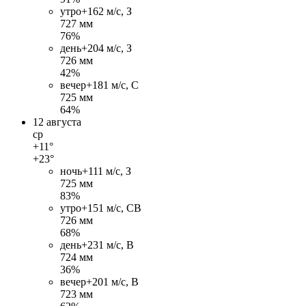
утро
+16
2 м/c, З
727 мм
76%
день
+20
4 м/c, З
726 мм
42%
вечер
+18
1 м/c, С
725 мм
64%
12 августа
ср
+11°
+23°
ночь
+11
1 м/c, З
725 мм
83%
утро
+15
1 м/c, СВ
726 мм
68%
день
+23
1 м/c, В
724 мм
36%
вечер
+20
1 м/c, В
723 мм